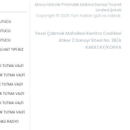
Aksoy Hidrolik Pnömatik Makina Sanayi Ticaret
Limited Şirketi
Copyright © 2025 Tüm hakları gizli ve saklıdır.
ĞUTUCU
ĞUTUCU
Fevzi Çakmak Mahallesi Kenitra Caddesi
Atiker 2 Sanayi Sitesi No: 28/A
ĞUTUCU
KARATAY/KONYA
İ HAT TİPİ İKİZ
YÜK TUTMA VALFİ
YÜK TUTMA VALFİ
ÜK TUTMA VALFİ
YÜK TUTMA VALFİ
YÜK TUTMA VALFİ
YÜK TUTMA VALFİ
NKLİ RADYO