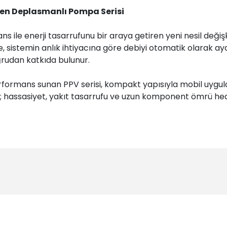
ken Deplasmanlı Pompa Serisi
ns ile enerji tasarrufunu bir araya getiren yeni nesil de
 sistemin anlık ihtiyacına göre debiyi otomatik olarak aya
ğrudan katkıda bulunur.
erformans sunan PPV serisi, kompakt yapısıyla mobil uygul
e; hassasiyet, yakıt tasarrufu ve uzun komponent ömrü h