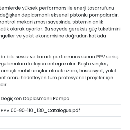
sistemlerde yüksek performans ile enerji tasarrufunu
il değişken deplasmanlı eksenel pistonlu pompalardır.
Pnömatik
 kontrol mekanizması sayesinde, sistemin anlık
atik olarak ayarlar. Bu sayede gereksiz güç tüketimini
 engeller ve yakıt ekonomisine doğrudan katkıda
da bile sessiz ve kararlı performans sunan PPV serisi,
gulamalara kolayca entegre olur. Başta vinçler,
l amaçlı mobil araçlar olmak üzere; hassasiyet, yakıt
nt ömrü hedefleyen tüm profesyonel projeler için
dır.
Değişken Deplasmanlı Pompa
PPV 60-90-110_130_Catalogue.pdf