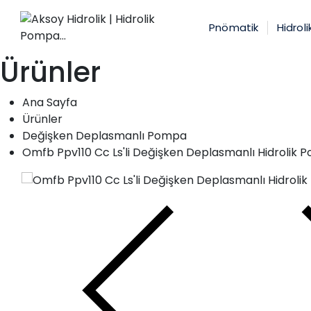
Pnömatik
Hidroli
Ürünler
+90 (332) 238 06 47
İletişim
Ana Sayfa
Ürünler
Anasayfa
Değişken Deplasmanlı Pompa
Omfb Ppv110 Cc Ls'li Değişken Deplasmanlı Hidrolik
Hakkımızda
Ürünler
Galeri
Haberler
İletişim