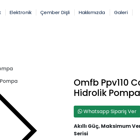
k
Elektronik
Çember Dişli
Hakkımızda
Galeri
 Pompa
Omfb Ppv110 Cc
Hidrolik Pomp
Çember Dişli
Whatsapp Sipariş Ver
Akıllı Güç, Maksimum Ve
Serisi