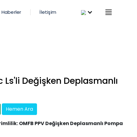
×
Türkçe
Haberler
İletişim
Bizi Takip Edin
Yol Tarifi Alın
 Ls'li Değişken Deplasmanlı
a
Elektronik
Hemen Ara
rimlilik: OMFB PPV Değişken Deplasmanlı Pompa