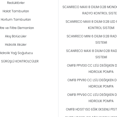
Redüktörler
SCANRECO MAXI 8 DİLİM G2B MON
Halat Tamburları
RADYO KONTROL SİSTE
Hortum Tamburları
SCANRECO MAXI 8 DİLİM G2B LED
iltre ve Filtre Elemanları
KONTROL SİSTEMİ
Akış Bölücüler
SCANRECO MINI 6 DİLİM G2B RA
SİSTEMİ
Hidrolik Aküler
SCANRECO MAXI 8 DİLİM G2B RA
Hidrolik Yağ Soğutucu
SİSTEMİ
 SÜRÜŞLÜ KONTROLCÜLER
OMFB PPV130 CC LS'Lİ DEĞİŞKEN 
HİDROLİK POMPA
OMFB PPV110 CC LS'Lİ DEĞİŞKEN 
HİDROLİK POMPA
OMFB PPV90 CC LS'Lİ DEĞİŞKEN 
HİDROLİK POMPA
OMFB HDS17 ISO EĞİK EKSENLİ Pİ