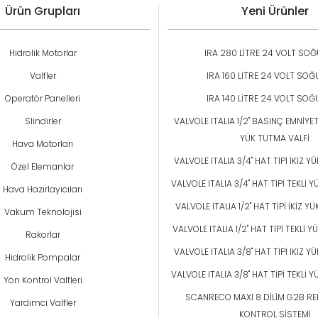
Ürün Grupları
Yeni Ürünler
Hidrolik Motorlar
IRA 280 LİTRE 24 VOLT SO
Valfler
IRA 160 LİTRE 24 VOLT SO
Operatör Panelleri
IRA 140 LİTRE 24 VOLT SO
Slindirler
VALVOLE ITALIA 1/2" BASINÇ EMNİYETL
YÜK TUTMA VALFİ
Hava Motorları
VALVOLE ITALIA 3/4" HAT TİPİ İKİZ 
Özel Elemanlar
VALVOLE ITALIA 3/4" HAT TİPİ TEKLİ 
Hava Hazırlayıcıları
VALVOLE ITALIA 1/2" HAT TİPİ İKİZ Y
Vakum Teknolojisi
VALVOLE ITALIA 1/2" HAT TİPİ TEKLİ 
Rakorlar
VALVOLE ITALIA 3/8" HAT TİPİ İKİZ 
Hidrolik Pompalar
VALVOLE ITALIA 3/8" HAT TİPİ TEKLİ 
Yön Kontrol Valfleri
SCANRECO MAXI 8 DİLİM G2B RE
Yardımcı Valfler
KONTROL SİSTEMİ