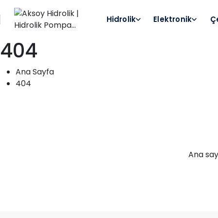
Hidrolik
Elektronik
Ç
404
+90 (332) 238 06 47
İletişim
Ana Sayfa
404
Anasayfa
Hakkımızda
Ürünler
Galeri
Ana say
Haberler
İletişim