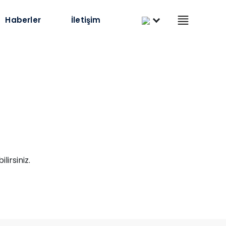
×
Türkçe
Haberler
İletişim
Bizi Takip Edin
Yol Tarifi Alın
irsiniz.
Elektronik