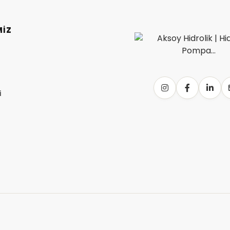
MİZ
Hidrolik
i